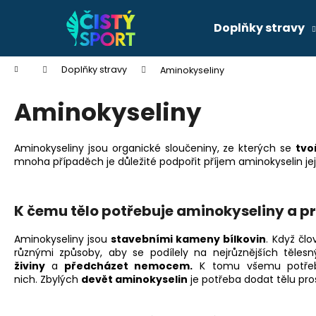
K
Přejít
na
o
Doplňky stravy
obsah
Zpět
Zpět
š
do
do
í
Domů
Doplňky stravy
Aminokyseliny
k
obchodu
obchodu
Aminokyseliny
Aminokyseliny jsou organické sloučeniny, ze kterých se
tvo
mnoha případěch je důležité podpořit příjem aminokyselin jej
K čemu tělo potřebuje aminokyseliny a p
PREMIUM COLLAGEN PEPTIDES 205 G
NUPREME
Aminokyseliny jsou
stavebními kameny bílkovin
. Když člo
399 Kč
různými způsoby, aby se podílely na nejrůznějších těle
živiny
a
předcházet nemocem.
K tomu všemu
potře
nich. Zbylých
devět aminokyselin
je potřeba dodat tělu pro