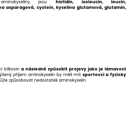
 aminokyseliny jsou:
h
istidin, isoleucin, leucin,
ina asparagová, cystein, kyselina glutamová, glutamin,
.
 bílkovin
a následně způsobit projevy jako je lámavost
ýšený příjem aminokyselin by měli mít
sportovci a fyzicky
může způsobovat nedostatek aminokyselin.