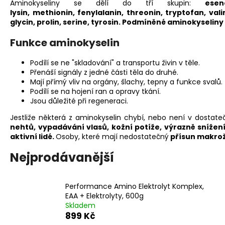
Aminokyseliny se dělí do tří skupin:
ese
lysin, methionin, fenylalanin, threonin, tryptofan, vali
glycin, prolin, serine, tyrosin.
Podmíněné aminokyseliny
Funkce aminokyselin
Podílí se ne "skladování" a transportu živin v těle.
Přenáší signály z jedné části těla do druhé.
Mají přímý vliv na orgány, šlachy, tepny a funkce svalů.
Podílí se na hojení ran a opravy tkání.
Jsou důležité při regeneraci.
Jestliže některá z aminokyselin chybí, nebo není v dostat
nehtů, vypadávání vlasů, kožní potíže, výrazně sníže
aktivní lidé.
Osoby, které mají nedostatečný
přísun makrož
Nejprodávanější
Performance Amino Elektrolyt Komplex,
EAA + Elektrolyty, 600g
Skladem
899 Kč