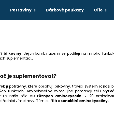
Potraviny
Dárkové poukazy
Cíle
Co potřebujete najít?
HLEDAT
ří bílkoviny.
Jejich kombinacemi se podílejí na mnoha funkcí
ich suplementací...
Doporučujeme
roč je suplementovat?
BRAINMAX LAUF PREWORKOUT, S
BRAINMAX 3.0 A
KOFEINEM, ČERVENÝ POMERANČ, 400 G
G
věk jí potraviny, které obsahují bílkoviny, trávicí systém rozlož
799 Kč
699 Kč
sných funkcích. Aminokyseliny mimo jiné pomáhají tělu
vytvá
buje n
aše tělo
20 různých aminokyselin.
Z 20 aminokyse
střednictvím stravy. Těm se říká
esenciální aminokyseliny.