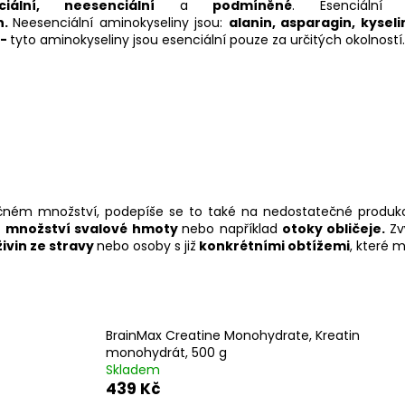
nciální, neesenciální
a
podmíněné
. Esenciální
n.
Neesenciální aminokyseliny jsou:
alanin, asparagin, kysel
 -
tyto aminokyseliny jsou esenciální pouze za určitých okolností
ečném množství, podepíše se to také na nedostatečné produkci
ní množství svalové hmoty
nebo například
otoky obličeje.
Zv
ivin ze stravy
nebo osoby s již
konkrétními obtížemi
, které 
BrainMax Creatine Monohydrate, Kreatin
monohydrát, 500 g
Skladem
439 Kč