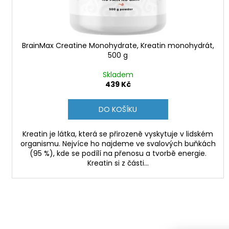
k
t
ů
BrainMax Creatine Monohydrate, Kreatin monohydrát,
500 g
Skladem
439 Kč
DO KOŠÍKU
Kreatin je látka, která se přirozeně vyskytuje v lidském
organismu. Nejvíce ho najdeme ve svalových buňkách
(95 %), kde se podílí na přenosu a tvorbě energie.
Kreatin si z části...