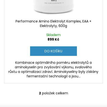
Performance Amino Elektrolyt Komplex, EAA +
Elektrolyty, 600g
Skladem
899 Kč
DO KOŠÍKU
Kombinace optimálního poměru elektrolytů a
aminokyselin pro zvyšování výkonu, svalového
růstu a optimalizaci zdraví. Aminokyseliny byly získány
fermentační technologií a jsou...
2
položek celkem
O
v
l