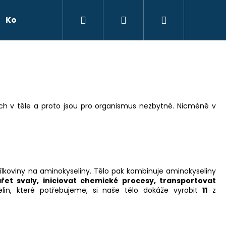
Hledat
Přihlášení
Nákupní
Kontakty
Značky
košík
ch v těle a proto jsou pro organismus nezbytné. Nicméně v
NABOLIC DAGGER, 320
í bílkoviny na aminokyseliny. Tělo pak kombinuje aminokyseliny
řet svaly, iniciovat chemické procesy, transportovat
lin, které potřebujeme, si naše tělo dokáže vyrobit
11
z