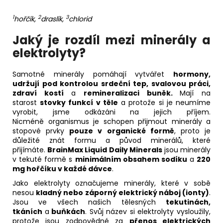
1
2
3
hořčík,
draslík,
chlorid
Jaký je rozdíl mezi
minerály a
elektrolyty?
Samotné minerály pomáhají vytvářet
hormony,
udržují pod kontrolou srdeční tep, svalovou práci,
zdraví kostí
a
remineralizaci buněk
.
Mají na
starost
stovky funkcí v těle
a protože si je neumíme
vyrobit, jsme odkázáni na jejich příjem.
Nicméně organismus je schopen přijmout minerály a
stopové prvky
pouze v organické formě
, proto je
důležité znát formu a původ minerálů, které
přijímáte.
BrainMax Liquid Daily Minerals
jsou minerály
v tekuté formě s
minimálním obsahem sodíku
a
220
mg hořčíku v každé dávce
.
Jako elektrolyty označujeme minerály, které v sobě
nesou
kladný nebo záporný elektrický náboj
(ionty)
.
Jsou ve všech našich tělesných
tekutinách,
tkáních
a
buňkách
. Svůj název si elektrolyty vysloužily,
protože jsou zodpovědné za
přenos elektrických