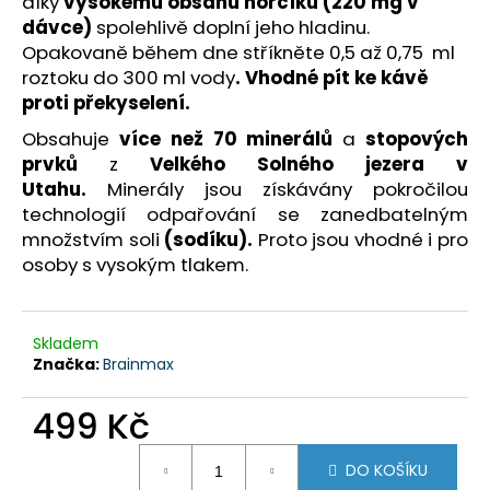
č
díky
vysokému obsahu hořčíku (220 mg v
u
dávce)
spolehlivě doplní jeho hladinu.
j
Opakovaně během dne stříkněte 0,5 až 0,75 ml
e
roztoku do 300 ml vody
. Vhodné pít ke kávě
m
proti překyselení.
e
Obsahuje
více než 70 minerálů
a
stopových
prvků
z
Velkého Solného
jezera v
PERFORMANCE
MAGNESIUM®
Utahu.
Minerály
jsou získávány pokročilou
1000
technologií odpařování se zanedbatelným
MG,
množstvím soli
(sodíku).
Proto jsou vhodné i pro
HOŘČÍK
200
osoby s vysokým tlakem.
MG
+
VITAMÍN
B6
Skladem
P5P,
Značka:
Brainmax
100
VEGAN
KAPSLÍ
499 Kč
599
Měrná
Kč
DO KOŠÍKU
cena: