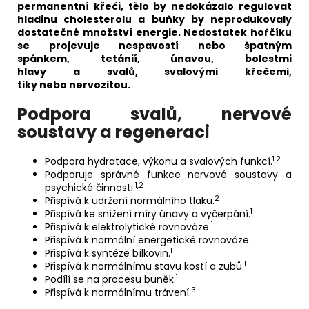
permanentní křeči, tělo by nedokázalo regulovat
hladinu cholesterolu a buňky by neprodukovaly
dostatečné množství energie. Nedostatek hořčíku
se projevuje
nespavostí
nebo
špatným
spánkem
,
tetánií
,
únavou
,
bolestmi
hlavy
a
svalů
,
svalovými křečemi,
tiky
nebo
nervozitou.
Podpora svalů, nervové
soustavy a regeneraci
1,2
Podpora hydratace, výkonu a svalových funkcí.
Podporuje správné funkce nervové soustavy a
1,2
psychické činnosti.
2
Přispívá k udržení normálního tlaku.
1
Přispívá ke snížení míry únavy a vyčerpání.
1
Přispívá k elektrolytické rovnováze.
1
Přispívá k normální energetické rovnováze.
1
Přispívá k syntéze bílkovin.
1
Přispívá k normálnímu stavu kostí a zubů.
1
Podílí se na procesu buněk.
3
Přispívá k normálnímu trávení.