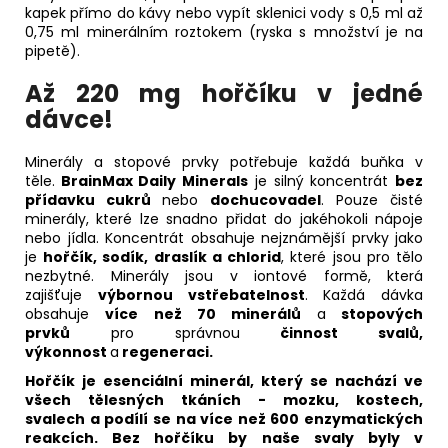
kapek přímo do kávy nebo vypít sklenici vody s 0,5 ml až
0,75 ml minerálním roztokem (ryska s množství je na
pipetě).
Až 220 mg hořčíku
v jedné
dávce!
Minerály a stopové prvky potřebuje každá buňka v
těle.
BrainMax Daily Minerals
je silný koncentrát
bez
přídavku cukrů
nebo
dochucovadel
. Pouze čisté
minerály, které lze snadno přidat do jakéhokoli nápoje
nebo jídla. Koncentrát obsahuje nejznámější prvky jako
je
hořčík, sodík, draslík a chlorid
, které jsou pro tělo
nezbytné. Minerály jsou v iontové formě, která
zajišťuje
výbornou vstřebatelnost
. Každá dávka
obsahuje
více než 70 minerálů
a
stopových
prvků
pro správnou
činnost svalů,
výkonnost
a
regeneraci.
Hořčík je
esenciální minerál
, který se nachází ve
všech tělesných
tkáních - mozku, kostech,
svalech
a podílí se na více než
600 enzymatických
reakcích.
Bez hořčíku by naše svaly byly v