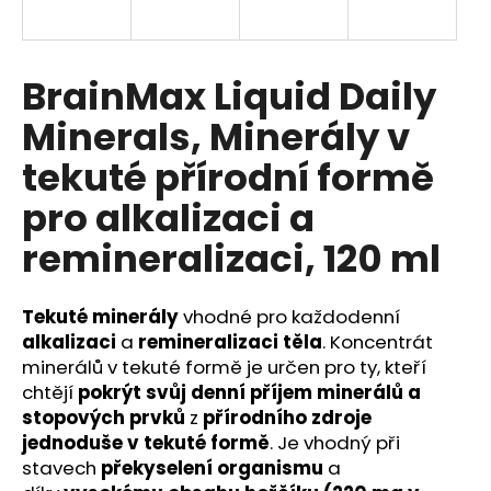
a
j
í
BrainMax Liquid Daily
t
Minerals, Minerály v
?
tekuté přírodní formě
pro alkalizaci a
remineralizaci, 120 ml
HLEDAT
Tekuté minerály
vhodné pro každodenní
alkalizaci
a
remineralizaci těla
. Koncentrát
D
minerálů v tekuté formě je určen pro ty, kteří
o
chtějí
pokrýt svůj denní příjem minerálů a
p
stopových prvků
z
přírodního zdroje
o
jednoduše v tekuté formě
. Je vhodný při
r
stavech
překyselení organismu
a
u