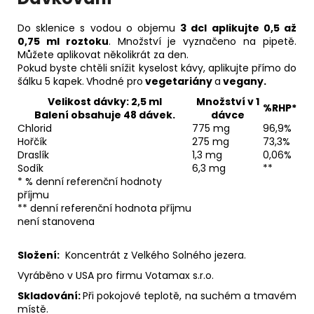
Do sklenice s vodou o objemu
3 dcl aplikujte 0,5 až
0,75 ml roztoku
. Množství je vyznačeno na pipetě.
Můžete aplikovat několikrát za den.
Pokud byste chtěli snížit kyselost kávy, aplikujte přímo do
šálku 5 kapek.
Vhodné pro
vegetariány
a
vegany.
Velikost dávky: 2,5 ml
Množství v 1
%RHP*
Balení obsahuje 48 dávek.
dávce
Chlorid
775 mg
96,9%
Hořčík
275 mg
73,3%
Draslík
1,3 mg
0,06%
Sodík
6,3 mg
**
* % denní referenční hodnoty
příjmu
** denní referenční hodnota příjmu
není stanovena
Složení:
Koncentrát z Velkého Solného jezera.
Vyráběno v USA pro firmu Votamax s.r.o.
Skladování:
Při pokojové teplotě, na suchém a tmavém
místě.