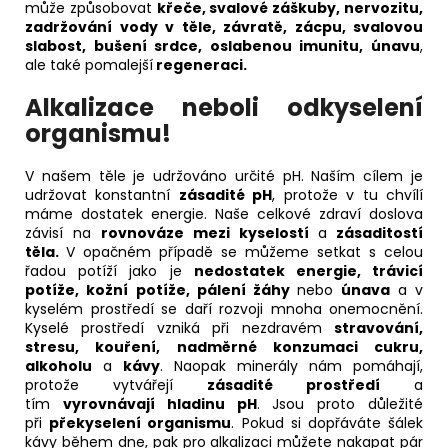
může způsobovat
křeče, svalové záškuby, nervozitu,
zadržování vody v těle, závratě, zácpu, svalovou
slabost, bušení srdce, oslabenou imunitu, únavu
,
ale také pomalejší
regeneraci.
Alkalizace neboli
odkyselení
organismu!
V našem těle je udržováno určité pH. Naším cílem je
udržovat konstantní
zásadité pH
, protože v tu chvílí
máme dostatek energie. Naše celkové zdraví doslova
závisí na
rovnováze mezi kyselostí
a
zásaditostí
těla.
V opačném případě se můžeme setkat s celou
řadou potíží jako je
nedostatek energie, trávicí
potíže, kožní potíže, pálení žáhy
nebo
únava
a v
kyselém prostředí se daří rozvoji mnoha onemocnění.
Kyselé prostředí vzniká při nezdravém
stravování,
stresu, kouření, nadměrné konzumaci cukru,
alkoholu
a
kávy
. Naopak minerály nám pomáhají,
protože vytvářejí
zásadité prostředí
a
tím
vyrovnávají hladinu pH
. Jsou proto důležité
při
překyselení organismu
. Pokud si dopřáváte šálek
kávy během dne, pak pro alkalizaci můžete nakapat pár