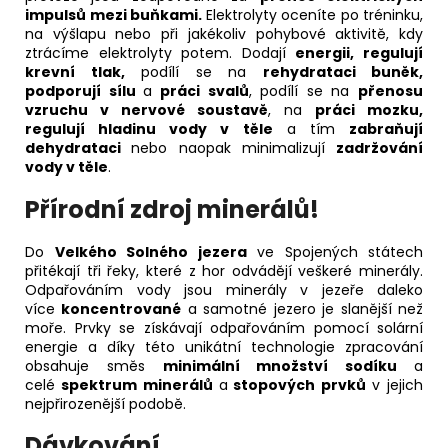
impulsů mezi buňkami.
Elektrolyty oceníte po tréninku,
na výšlapu nebo při jakékoliv pohybové aktivitě, kdy
ztrácíme elektrolyty potem. Dodají
energii, regulují
krevní tlak,
podílí se na
rehydrataci buněk,
podporují sílu
a
práci svalů
, podílí se na
přenosu
vzruchu v nervové soustavě
, na
práci mozku,
regulují hladinu vody v těle
a tím
zabraňují
dehydrataci
nebo naopak minimalizují
zadržování
vody v těle
.
Přírodní zdroj minerálů!
Do
Velkého Solného jezera
ve Spojených státech
přitékají tři řeky, které z hor odvádějí veškeré minerály.
Odpařováním vody jsou minerály v jezeře daleko
více
koncentrované
a samotné jezero je slanější než
moře. Prvky se získávají odpařováním pomocí solární
energie a díky této unikátní technologie zpracování
obsahuje směs
minimální množství sodíku
a
celé
spektrum minerálů
a
stopových prvků
v jejich
nejpřirozenější podobě.
Dávkování