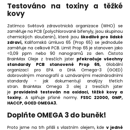
Testováno na toxiny a těžké
kovy
Zatímco Světová zdravotnická organizace (WHO) se
zaměřuje na PCB (polychlorované bifenyly, jsou skupinou
chemických sloučenin), které jsou
škodlivé pro lidské
zdraví,
Kalifornská úmluva 65 (Prop 65) se jednoduše
zaměřuje na celkové PCB. Limit Prop 65 je stanoven jako
<0,09 ppm nebo 90 nanogramů za den. Čistota
BrainMax Oleje z tresčích jater
překračuje všechny
standardy PCB stanovené Prop 65,
Globální
organizací pro EPA a DHA Omega-3 (GOED)
dobrovolným monografií a uznávanými mezinárodními
standardy - jak dokumentují analýzy třetích
stran.
BrainMax Omega 3 olej z tresčích jater
je
pravidelně testován na oxidaci, těžké kovy a
toxiny.
A splňuje přísné normy.
FSSC 22000, GMP,
HACCP, GOED OMEGA3.
Doplňte
OMEGA 3 do buněk!
Proto jsme na trh přišli s vlastním olejem, kde
v jedné