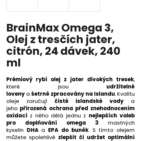
a
j
í
BrainMax Omega 3,
t
Olej z tresčích jater,
?
citrón, 24 dávek, 240
ml
HLEDAT
Prémiový rybí olej z jater divokých tresek
,
které jsou
udržitelně
loveny
a
šetrně
zpracovány na Islandu
. Kvalitu
D
oleje zaručují
čisté islandské vody
a
o
jeho
přirozená ochrana před znehodnocením
p
oxidací
z něho dělá jednu z
nejlepších voleb
o
pro doplňování omega 3
mastných
r
kyselin
DHA
a
EPA do buněk
. S tímto olejem
u
můžete spolehlivě
zlepšit či udržet optimální