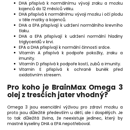
DHA přispívá k normálnímu vývoji zraku a mozku
kojenců do 12 měsíců věku.
DHA přispívá k normálnímu vývoji mozku i očí plodu
v těle matky a kojenců.
DHA a EPA přispívají k udržení normálního krevního
tlaku.
DHA a EPA přispívají k udržení normální hladiny
triglyceridů v krvi.
EPA a DHA přispívají k normální činnosti srdce.
Vitamín A přispívá k podpoře pokožky, zraku a
imunity.
Vitamín D přispívá k podpoře kostí, zubů a imunity.
Vitamin E přispívá k ochraně buněk před
oxidativním stresem.
Pro koho je
BrainMax Omega 3
olej z tresčích jater vhodný?
Omega 3 jsou esenciální výživou pro zdraví mozku a
proto jsou důležité především u dětí, ale i dospělých. Je
to tak důležitá živina, že neexistuje jedinec, který by
mastné kyseliny DHA a EPA nepotřeboval.