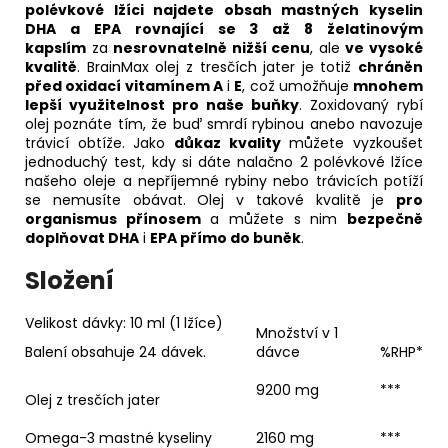
polévkové lžíci najdete obsah mastných kyselin
DHA a EPA rovnající se 3 až 8 želatinovým
kapslím
za
nesrovnatelně nižší cenu
, ale
ve vysoké
kvalitě
. BrainMax olej z tresčích jater je totiž
chráněn
před oxidací vitamínem A
i
E
, což umožňuje
mnohem
lepší využitelnost pro naše buňky
. Zoxidovaný rybí
olej poznáte tím, že buď smrdí rybinou anebo navozuje
trávicí obtíže. Jako
důkaz kvality
můžete vyzkoušet
jednoduchý test, kdy si dáte nalačno 2 polévkové lžíce
našeho oleje a nepříjemné rybiny nebo trávicích potíží
se nemusíte obávat. Olej v takové kvalitě je
pro
organismus přínosem
a můžete s nim
bezpečně
doplňovat DHA
i
EPA přímo do buněk
.
Složení
Velikost dávky: 10 ml (1 lžíce)
Množství v 1
Balení obsahuje 24 dávek.
dávce
%RHP*
9200 mg
***
Olej z tresčích jater
Omega-3 mastné kyseliny
2160 mg
***