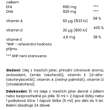
celkem
EPA
690 mg
***
DHA
920 mg
***
58 %
Vitamin A
60 µg (1533 IU)
400 %
Vitamin D
20 µg (800 IU)
4,6 mg
38 %
Vitamin E
*RHP - referenční hodnota
příjmu
*** RHP není stanovena
Složení:
Olej z tresčích jater, přírodní citronové aroma,
antioxidant, (směs tokoferolů), vitamín E (d-alfa-
tokoferylacetát), vitamín A (retinyl palmitát), vitamín D
(cholekalciferol).
Dávkování:
10 ml oleje z tresčích jater denně s jídlem
nebo bezprostředně po jídle. 10 ml = 2 čajové lžičky nebo
1 polévková lžíce. 1 čajová lžička (5 ml) pro děti do 5 let.
Balení obsahuje 24 dávek.