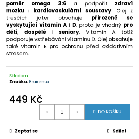
č
poměr omega 3:6
a podpořit
zdraví
u
mozku
i
kardiovaskulární soustavy
. Olej z
j
tresčích jater obsahuje
přirozeně se
e
vyskytující vitamín A
i
D
, proto je vhodný
pro
m
děti
,
dospělé
i
seniory
. Vitamín A totiž
e
podporuje vstřebávání vitamínu D. Olej obsahuje
také vitamin E pro ochranu před oxidativním
PREMIUM
COLLAGEN
stresem.
PEPTIDES
205
G
NUPREME
Skladem
Značka:
Brainmax
399
Kč
449 Kč
Měrná
DO KOŠÍKU
cena:
Zeptat se
Sdílet