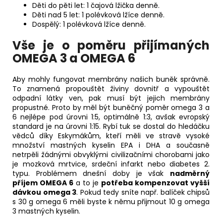
Děti do pěti let: 1 čajová lžička denně.
Děti nad 5 let: 1 polévková lžíce denně.
Dospělý: 1 polévková lžíce denně.
Vše je o poměru
přijímaných
OMEGA 3 a OMEGA 6
Aby mohly fungovat membrány našich buněk správně.
To znamená propouštět živiny dovnitř a vypouštět
odpadní látky ven, pak musí být jejich membrány
propustné. Proto by měl být buněčný poměr omega 3 a
6 nejlépe pod úrovni 1:5, optimálně 1:3, avšak evropský
standard je na úrovni 1:15. Rybí tuk se dostal do hledáčku
vědců díky Eskymákům, kteří měli ve stravě vysoké
množství mastných kyselin EPA i DHA a současně
netrpěli žádnými obvyklými civilizačními chorobami jako
je mozková mrtvice, srdeční infarkt nebo diabetes 2.
typu. Problémem dnešní doby je však
nadměrný
příjem OMEGA 6
a to je
potřeba kompenzovat vyšší
dávkou omega 3
. Pokud tedy sníte např. balíček chipsů
s 30 g omega 6 měli byste k němu přijmout 10 g omega
3 mastných kyselin.