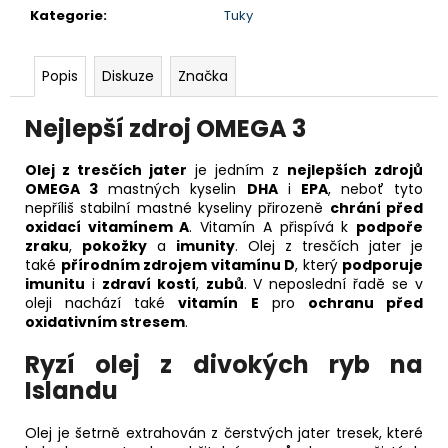
Kategorie
:
Tuky
Popis
Diskuze
Značka
Nejlepší zdroj
OMEGA 3
Olej z tresčích jater
je jedním z
nejlepších zdrojů
OMEGA 3
mastných kyselin
DHA
i
EPA
, neboť tyto
nepříliš stabilní mastné kyseliny přirozeně
chrání před
oxidací vitamínem A
. Vitamín A přispívá k
podpoře
zraku
,
pokožky
a
imunity
. Olej z tresčích jater je
také
přírodním zdrojem vitamínu D
, který
podporuje
imunitu
i
zdraví kostí
,
zubů
. V neposlední řadě se v
oleji nachází také
vitamín E
pro
ochranu před
oxidativním stresem
.
Ryzí olej z
divokých ryb na
Islandu
Olej je šetrně extrahován z čerstvých jater tresek, které