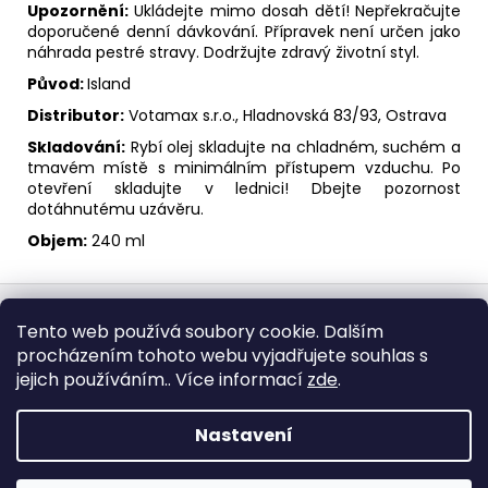
Upozornění:
Ukládejte mimo dosah dětí! Nepřekračujte
doporučené denní dávkování. Přípravek není určen jako
náhrada pestré stravy. Dodržujte zdravý životní styl.
Původ:
Island
Distributor:
Votamax s.r.o., Hladnovská 83/93, Ostrava
Skladování:
Rybí olej skladujte na chladném, suchém a
tmavém místě s minimálním přístupem vzduchu. Po
otevření skladujte v lednici! Dbejte pozornost
dotáhnutému uzávěru.
Objem:
240 ml
Z
á
Jak nakupovat
Zásady zpracování osobních údajů
Tento web používá soubory cookie. Dalším
p
Obchodní podmínky
procházením tohoto webu vyjadřujete souhlas s
a
jejich používáním.. Více informací
zde
.
t
í
Nastavení
Vytvořil Shoptet
Copyright 2026
E-shop Čistý sport
. Všechna práva