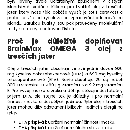
byly loveny trvale udržitelným způsobem v čistých
islandských vodách. Klíčem pro kvalitní olej z tresčích
jater, který naše tělo dokáže využít je totiž čerstvost a
proto se vše od rybolovu po zpracování odehrává na
Islandu. Zárukou kvality jsou pak provedeny molekulární
testy na toxiny a celkovou čistotu.
Proč je důležité doplňovat
BrainMax OMEGA 3 olej z
tresčích jater
Olej z tresčích jater obsahuje ve své jedné dávce 920
mg kyseliny dokosahexaenové (DHA) a 690 mg kyseliny
eikosapentaenové (EPA). Navíc obsahuje 20 ug neboli
800 IU vitamínu D, 460 μg vitamínu A a 9,2 mg vitamínu
E. Pro vývoj mozku a zraku u dětí je stěžejní dostatečný
příjem DHA, ale stejně tak je důležitý i pro normální
činnost mozku u dospělých jedinců. Rybí olej z tresčích
jater mohou díky odstranění bílkovin i jedinci s alergií na
ryby.
DHA přispívá k udržení normální činnosti mozku.
DHA přispívá k udržení normálního stavu zraku.