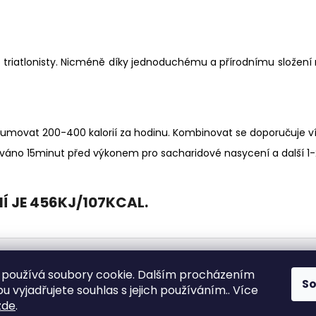
o triatlonisty. Nicméně díky jednoduchému a přírodnímu složen
zumovat 200-400 kalorií za hodinu. Kombinovat se doporučuje víc
no 15minut před výkonem pro sacharidové nasycení a další 1-
 JE 456KJ/107KCAL.
k nakupovat
Zásady zpracování osobních údajů
Obchodní pod
používá soubory cookie. Dalším procházením
S
 vyjadřujete souhlas s jejich používáním.. Více
zde
.