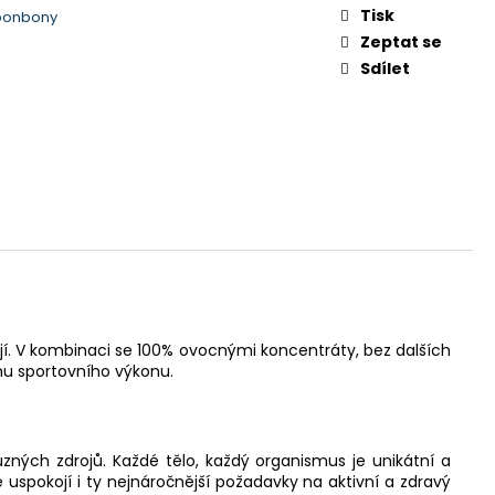
Tisk
 bonbony
Zeptat se
Sdílet
ojí. V kombinaci se 100% ovocnými koncentráty, bez dalších
hu sportovního výkonu.
zných zdrojů. Každé tělo, každý organismus je unikátní a
spokojí i ty nejnáročnější požadavky na aktivní a zdravý