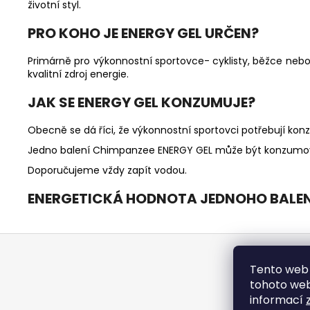
životní styl.
PRO KOHO JE ENERGY GEL URČEN?
Primárně pro výkonnostní sportovce- cyklisty, běžce neb
kvalitní zdroj energie.
JAK SE ENERGY GEL KONZUMUJE?
Obecně se dá říci, že výkonnostní sportovci potřebují kon
Jedno balení Chimpanzee ENERGY GEL může být konzumová
Doporučujeme vždy zapít vodou.
ENERGETICKÁ HODNOTA JEDNOHO BALENÍ
Z
á
Ja
Tento web 
p
tohoto webu
a
informací