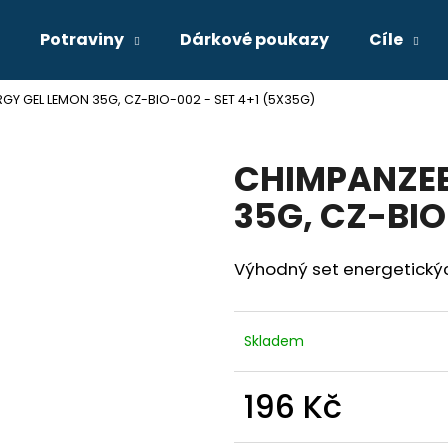
Potraviny
Dárkové poukazy
Cíle
GY GEL LEMON 35G, CZ-BIO-002 - SET 4+1 (5X35G)
Co potřebujete najít?
CHIMPANZEE
HLEDAT
35G, CZ-BIO
Výhodný set energetickýc
Doporučujeme
PILLAR PERFORMANCE MOTION ARMOUR
PASTA UMEBOSHI
TABLETY
216 Kč
Skladem
1 210 Kč
196 Kč
Měrná