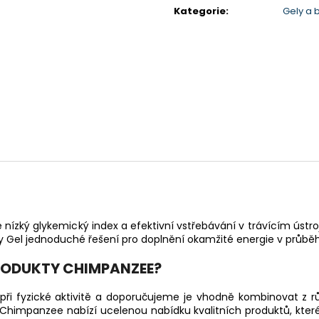
cena:
Kategorie
:
Gely a
 nízký glykemický index a efektivní vstřebávání v trávícím ústr
y Gel jednoduché řešení pro doplnění okamžité energie v průbě
RODUKTY CHIMPANZEE?
 při fyzické aktivitě a doporučujeme je vhodně kombinovat z rů
himpanzee nabízí ucelenou nabídku kvalitních produktů, které u