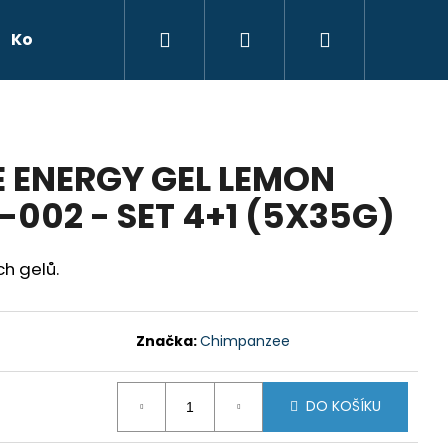
Hledat
Přihlášení
Nákupní
Kontakty
Značky
košík
 ENERGY GEL LEMON
-002 - SET 4+1 (5X35G)
h gelů.
 150 G BIO MUSO
Značka:
Chimpanzee
DO KOŠÍKU