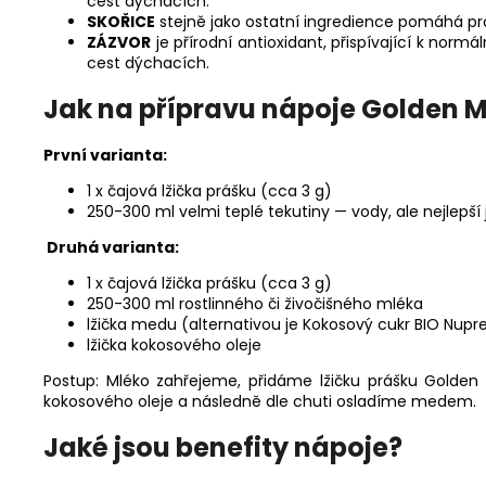
cest dýchacích.
SKOŘICE
stejně jako ostatní ingredience pomáhá pr
ZÁZVOR
je přírodní antioxidant, přispívající k nor
cest dýchacích.
Jak na přípravu nápoje Golden M
První varianta:
1 x čajová lžička prášku (cca 3 g)
250-300 ml velmi teplé tekutiny — vody, ale nejlepší
Druhá varianta:
1 x čajová lžička prášku (cca 3 g)
250-300 ml rostlinného či živočišného mléka
lžička medu (alternativou je Kokosový cukr BIO Nup
lžička kokosového oleje
Postup: Mléko zahřejeme, přidáme lžičku prášku Golde
kokosového oleje a následně dle chuti osladíme medem.
Jaké jsou benefity nápoje?