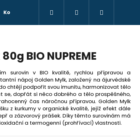
Hledat
Přihlášení
Nákupní
Kontakty
Značky
košík
 80g BIO NUPREME
m surovin v BIO kvalitě, rychlou přípravou a
stantní nápoj Golden Mylk, založený na ájurvédské
do chtějí podpořit svou imunitu, harmonizovat tělo
řát se, dopřát si něco dobrého a tělo prospěšného,
NABOLIC DAGGER, 320
rahocenný čas náročnou přípravou. Golden Mylk
u z kurkumy v organické kvalitě, jejíž efekt dále
pepř a zázvorový prášek. Díky těmto surovinám má
tioxidační a termogenní (prohřívací) vlastnosti.