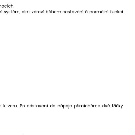
chacích.
tní systém, ale i zdraví během cestování či normální funkci
.
 k varu. Po odstavení do nápoje přimícháme dvě lžičky