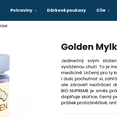
Potraviny
Dárkové poukazy
Cíle
PREME
Co potřebujete najít?
Golden Mylk
HLEDAT
Jedinečný svým složení
vyváženou chutí. To je in
Doporučujeme
medicíně. Určený pro ty k
i duši, pochutnat si, zah
BRAINMAX LAUF PREWORKOUT, S
BRAINMAX 3.0 A
ale zároveň neztrácet d
KOFEINEM, ČERVENÝ POMERANČ, 400 G
G
BIO NUPREME je směs prášk
799 Kč
699 Kč
doplňuje skořice, černý 
prášek protizánětlivé, an