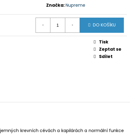
Značka:
Nupreme
DO KOŠÍKU
Tisk
Zeptat se
Sdílet
v jemných krevních cévách a kapilárách a normální funkce