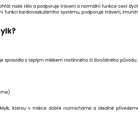
ohřát naše tělo a podporuje trávení a normální funkce cest dý
mální funkci kardiovaskulárního systému, podporuje trávení, imuni
ylk?
 je zpravidla s teplým mlékem rostlinného či živočišného původu
reme)
n Mylk, kterou v mléce dobře rozmícháme a ideálně přivedeme