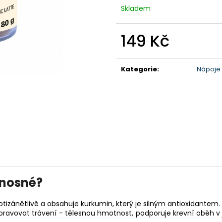
Skladem
149 Kč
Měrná
cena:
Kategorie
:
Nápoje
řínosné?
tizánětlivě a obsahuje kurkumin, který je silným antioxidantem.
 upravovat trávení - tělesnou hmotnost, podporuje krevní oběh 